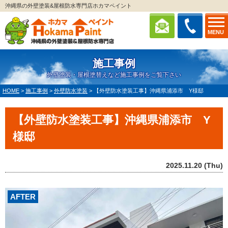
沖縄県の外壁塗装&屋根防水専門店ホカマペイント
MENU
施工事例
外壁塗装・屋根塗替えなど施工事例をご覧下さい
HOME
>
施工事例
>
外壁防水塗装
>
【外壁防水塗装工事】沖縄県浦添市 Y様邸
【外壁防水塗装工事】沖縄県浦添市 Y
様邸
2025.11.20 (Thu)
AFTER