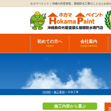
ホカマペイント｜沖縄の外壁塗装、屋根防水工事のことならお任
初めての方へ
会社案内
FIRST
CORPORATAE
HOME
>
施工事例
>
水道工事
施工内容から選ぶ