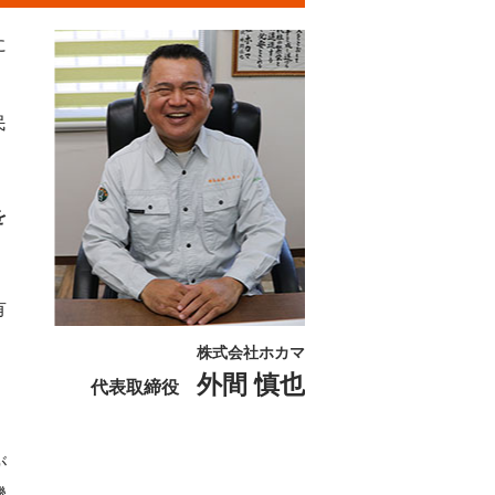
に
民
を
有
株式会社ホカマ
外間 慎也
代表取締役
が
機