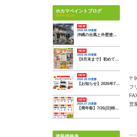
ホカマペイントブログ
STAFF BLOG
NEW
2026.08.08更新
沖縄の台風と外壁塗装｜工事中に台風が来たらどうする？～沖縄の外壁塗装ホカマペイント
NEW
2026.08.05更新
【8月末まで】初めて塗装をする方へ！塗装応援祭キャンペーン実施中！
NEW
〒9
2026.08.03更新
【お知らせ】2026年7月お客様大感謝祭★キッチン人気投票ランキング 結果発表！
フリ
FA
NEW
営業
2026.07.26更新
【周年祭】7/26(日)特価品当選発表！
塗装価格表