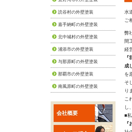
読谷村の外壁塗装
水
ご
嘉手納町の外壁塗装
弊
北中城村の外壁塗装
間
浦添市の外壁塗装
経
『
与那原町の外壁塗装
成
那覇市の外壁塗装
を
そ
南風原町の外壁塗装
り
こ
し
会社概要
■
『
社