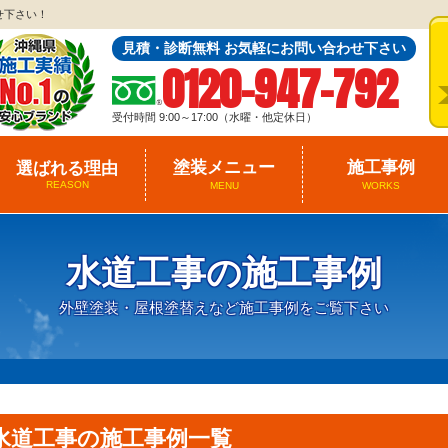
せ下さい！
見積・診断無料 お気軽にお問い合わせ下さい
0120-947-792
受付時間 9:00～17:00（水曜・他定休日）
塗装メニュー
施工事例
選ばれる理由
REASON
MENU
WORKS
水道工事の施工事例
外壁塗装・屋根塗替えなど施工事例をご覧下さい
水道工事の施工事例一覧