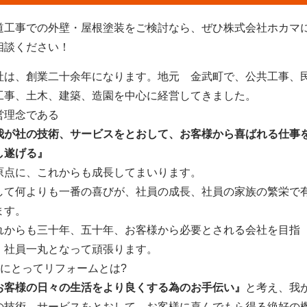
道工事での外壁・屋根塗装をご検討なら、ぜひ株式会社ホカマ
相談ください！
社は、創業二十余年になります。地元 金武町で、公共工事、
工事、土木、建築、造園を中心に経営してきました。
営理念である
我が社の技術、サービスをとおして、お客様から喜ばれる仕事
し遂げる』
原点に、これからも成長してまいります。
して何よりも一番の喜びが、社員の成長、社員の家族の繁栄で
ます。
れからも三十年、五十年、お客様から必要とされる会社を目指
、社員一丸となって頑張ります。
私にとってリフォームとは?
お客様の日々の生活をより良くする為のお手伝い』
と考え、我
の技術、サービスをとおして、お客様に喜んでもら得る絶好の