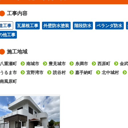
工事内容
道工事
瓦屋根工事
外壁防水塗装
階段防水
ベランダ防水
の他工事
施工地域
八重瀬町
南城市
豊見城市
糸満市
西原町
金
うるま市
宜野湾市
読谷村
嘉手納町
北中城村
南風原町