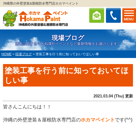
沖縄県の外壁塗装&屋根防水専門店ホカマペイント
MENU
現場ブログ
塗装に関するマメ知識やイベントなど最新情報をお届けします！
HOME
>
現場ブログ
>
塗装工事を行う前に知っておいてほしい事
塗装工事を行う前に知っておいてほ
しい事
2021.03.04 (Thu) 更新
皆さんこんにちは！！
沖縄の外壁塗装＆屋根防水専門店の
ホカマペイント
です(^^)