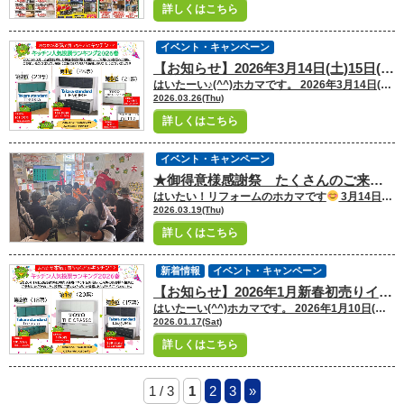
詳しくはこちら
イベント・キャンペーン
【お知らせ】2026年3月14日(土)15日(日)お客様大感謝祭★キッチン人気投票ランキング 結果発表！
はいたーい♪(^^)ホカマです。 2026年3月14日(土)15日(日)の2日間ホカマホーム・ホカマペイントのリフォーム 御得意様大感謝祭を北谷店・那覇一日橋店の2店舗にて同時開催致しました！ 多くのお客様のご来場、心より感謝致します。 今回は、イベントの定番となった【キッチン人気投票】の結果を発表致します！ キッチン投票とは..．「あなたが本気で買うならどのキッチン??」と題して ホカマホームのショールームへ展示しているシステムキッチンの中から見た目、 機能、金額、等々、お好きなキッチンを選んで投票頂いたご家族様へ、もれなく 生活に役立つ特典をプレゼントする、というイベント中の嬉しい企画です♪ 今回の投票結果が、今後のキッチン選びのご参考になりましたら幸いでございます。 【北谷店】 ※画像は各店舗のカラーとなっております。 【那覇一日橋店】 ※画像は各店舗のカラーとなっております。
2026.03.26(Thu)
詳しくはこちら
イベント・キャンペーン
★御得意様感謝祭 たくさんのご来場ありがとうございました★
はいたい！リフォームのホカマです
3月14日（土）・15日（日）の2日間【お得意様感謝祭】を開催しました
2026.03.19(Thu)
詳しくはこちら
新着情報
イベント・キャンペーン
【お知らせ】2026年1月新春初売りイベント★キッチン人気投票ランキング 結果発表！
はいたーい(^^)ホカマです。 2026年1月10日(土)・11日(日)の2日間ホカマホーム・ホカマペイントの 新春初売りイベントを北谷店・那覇一日橋店の2店舗にて同時開催致しました！ 多くのお客様のご来場、心より感謝致します。 今回は、イベントの定番となった【キッチン人気投票】の結果を発表致します！ キッチン投票とは..．「あなたが本気で買うならどのキッチン??」と題して ホカマホームのショールームへ展示しているシステムキッチンの中から見た目、 機能、金額、等々、お好きなキッチンを選んで投票頂いたご家族様へ、もれなく 生活に役立つ特典をプレゼントする、というイベント中の嬉しい企画です♪ 今回はキッチン投票の結果を発表させて頂きます(^^) 今後のキッチン選びのご参考になりましたら幸いでございます。 ※画像は北谷店のカラーとなっております。 第1位…TOTO/ザ・クラッソ(20票) 第2位…Takara standard/トレーシア(18票) 第3位…Takara standard/レミュー(17票) 栄えある第1位は「TOTO/ザ・クラッソ」が1位を獲得！！ 前回のキッチン投票では3位以内には入っていませんでしたが、 今回は堂々の1位で返り咲き
2026.01.17(Sat)
詳しくはこちら
1 / 3
1
2
3
»