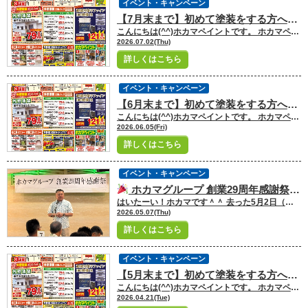
イベント・キャンペーン
【7月末まで】初めて塗装をする方へ！塗装応援祭キャンペーン実施中！
こんにちは(^^)ホカマペイントです。 ホカマペイントは【外壁塗装&防水の専門店】として営業しています。那覇一日橋店・北谷店・コザ店オフィス、沖縄県内に3店舗のショールームがあります。来店・電話・WEB問合せや、相談、診断、見積、カラーシュミレーションまで無料で行っています。 このブログではみなさんの【塗装の疑問】について、ホカマペイントが1つずつ解決していきたいと思います！沖縄全島、多くの方々に御愛読していただけるように、ブログを定期更新予定です。どうぞよろしくお願いします(^^) 今回は最新チラシをご案内させていただきます！ お得なキャンペーン内容となっておりますので、ぜひ内容をご覧の上、お問い合わせ下さい！！
2026.07.02(Thu)
詳しくはこちら
イベント・キャンペーン
【6月末まで】初めて塗装をする方へ！塗装応援祭キャンペーン実施中！
こんにちは(^^)ホカマペイントです。 ホカマペイントは【外壁塗装&防水の専門店】として営業しています。那覇一日橋店・北谷店・コザ店オフィス、沖縄県内に3店舗のショールームがあります。来店・電話・WEB問合せや、相談、診断、見積、カラーシュミレーションまで無料で行っています。 このブログではみなさんの【塗装の疑問】について、ホカマペイントが1つずつ解決していきたいと思います！沖縄全島、多くの方々に御愛読していただけるように、ブログを定期更新予定です。どうぞよろしくお願いします(^^) 今回は最新チラシをご案内させていただきます！ お得なキャンペーン内容となっておりますので、ぜひ内容をご覧の上、お問い合わせ下さい！！
2026.06.05(Fri)
詳しくはこちら
イベント・キャンペーン
ホカマグループ 創業29周年感謝祭、大盛況で開催！
はいたーい！ホカマです＾＾ 去った5月2日（土）、ホカマグループの創業29周年を祝う感謝祭が盛大に開催され ました！土木部・リフォーム事業部・介護事業部など、各部署からなんと約100名 の社員が一堂に会しました
2026.05.07(Thu)
詳しくはこちら
イベント・キャンペーン
【5月末まで】初めて塗装をする方へ！塗装応援祭キャンペーン実施中！
こんにちは(^^)ホカマペイントです。 ホカマペイントは【外壁塗装&防水の専門店】として営業しています。那覇一日橋店・北谷店・コザ店オフィス、沖縄県内に3店舗のショールームがあります。来店・電話・WEB問合せや、相談、診断、見積、カラーシュミレーションまで無料で行っています。 このブログではみなさんの【塗装の疑問】について、ホカマペイントが1つずつ解決していきたいと思います！沖縄全島、多くの方々に御愛読していただけるように、ブログを定期更新予定です。どうぞよろしくお願いします(^^) 今回は紙面を一新した最新チラシをご案内させていただきます！ お得なキャンペーン内容となっておりますので、ぜひ内容をご覧の上、お問い合わせ下さい！！
2026.04.21(Tue)