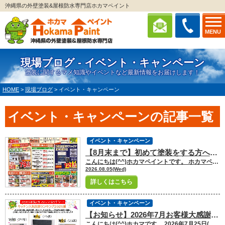
沖縄県の外壁塗装&屋根防水専門店ホカマペイント
MENU
現場ブログ - イベント・キャンペーン
塗装に関するマメ知識やイベントなど最新情報をお届けします！
HOME
>
現場ブログ
>
イベント・キャンペーン
イベント・キャンペーンの記事一覧
イベント・キャンペーン
【8月末まで】初めて塗装をする方へ！塗装応援祭キャンペーン実施中！
こんにちは(^^)ホカマペイントです。 ホカマペイントは【外壁塗装&防水の専門店】として営業しています。那覇一日橋店・北谷店・コザ店オフィス、沖縄県内に3店舗のショールームがあります。来店・電話・WEB問合せや、相談、診断、見積、カラーシュミレーションまで無料で行っています。 このブログではみなさんの【塗装の疑問】について、ホカマペイントが1つずつ解決していきたいと思います！沖縄全島、多くの方々に御愛読していただけるように、ブログを定期更新予定です。どうぞよろしくお願いします(^^) 今回は8月の最新チラシをご案内させていただきます！ お得なキャンペーン内容となっておりますので、ぜひ内容をご覧の上、お問い合わせ下さい！！
2026.08.05(Wed)
詳しくはこちら
イベント・キャンペーン
【お知らせ】2026年7月お客様大感謝祭★キッチン人気投票ランキング 結果発表！
こんにちは(^^)ホカマです。 2026年7月25日(土)・26日(日)の2日間ホカマホーム・ホカマペイントのリフォーム お客様大感謝祭を北谷店・那覇一日橋店の2店舗にて同時開催致しました！ 多くのお客様のご来場、心より感謝致します。 今回は、イベントの定番となった【キッチン人気投票】の結果を発表致します！ キッチン投票とは..．「あなたが本気で買うならどのキッチン??」と題して ホカマホームのショールームへ展示しているシステムキッチンの中から見た目、 機能、金額、等々、お好きなキッチンを選んで投票頂いたご家族様へ、もれなく 生活に役立つ特典をプレゼントする、というイベント中の嬉しい企画です♪ 今回はキッチン投票の結果を発表させて頂きます(^^) 今後のキッチン選びのご参考になりましたら幸いでございます。 【北谷店】 【那覇一日橋店】 ※画像は各店舗のカラーとなっております。 第1位…Takara standard/レミュー(26票) 第2位…Takara standard/エーデル(24票) 第3位…TOTO/ミッテ(23票) 栄えある第1位は、「Takara standard/レミュー」が1位を獲得！！ 沖縄の湿気にはやっぱり強い！ホーロー製がお客様から人気のようです 高機能とデザイン性がダントツ！堂々1位を獲得しました！！＾＾ 第2位の「Takara standard/エーデル」はなんといっても収納力抜群かつお手頃な価格！ シンプルなデザインで堂々の2位でした