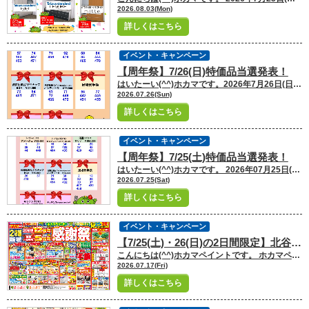
2026.08.03(Mon)
詳しくはこちら
イベント・キャンペーン
【周年祭】7/26(日)特価品当選発表！
はいたーい(^^)ホカマです。2026年7月26日(日)最終日 抽選結果発表♪ 周年祭イベントへ御来場いただいた皆様、誠に有り難うございました！スタッフ一同、心より御礼申し上げます。 当選者は下記となります！ 誠におめでとうございます！！ また、外れてしまった方は大変申し訳ございません(´;ω;｀) また次回イベント開催がありましたら、 その際はぜひ再度ご来店いただけますと幸いです★ 2日間 たくさんのご来場誠にありがとうございました！
2026.07.26(Sun)
詳しくはこちら
イベント・キャンペーン
【周年祭】7/25(土)特価品当選発表！
はいたーい(^^)ホカマです。 2026年07月25日(土)1日目 抽選結果発表♪ 周年祭イベントへのたくさんの御来場誠に有り難うございました！スタッフ一同、心より御礼申し上げます。当選者は下記となります★当選された方誠におめでとうございます！！ 外れてしまった方、大変申し訳ございません
2026.07.25(Sat)
詳しくはこちら
イベント・キャンペーン
【7/25(土)・26(日)の2日間限定】北谷店12周年＆那覇一日橋店5周年”感謝祭”開催！
こんにちは(^^)ホカマペイントです。 ホカマペイントは【外壁塗装&防水の専門店】として営業しています。那覇一日橋店・北谷店・コザ店オフィス、沖縄県内に3店舗のショールームがあります。来店・電話・WEB問合せや、相談、診断、見積、カラーシュミレーションまで無料で行っています。 このブログではみなさんの【塗装の疑問】について、ホカマペイントが1つずつ解決していきたいと思います！沖縄全島、多くの方々に御愛読していただけるように、ブログを定期更新予定です。どうぞよろしくお願いします(^^) 今回は北谷店12周年＆那覇一日橋店5周年「感謝祭」について、最新チラシの内容をご案内させていただきます！ 2店舗同時開催、しかも今回は2日間限定の特別企画が盛りだくさんです
2026.07.17(Fri)
詳しくはこちら