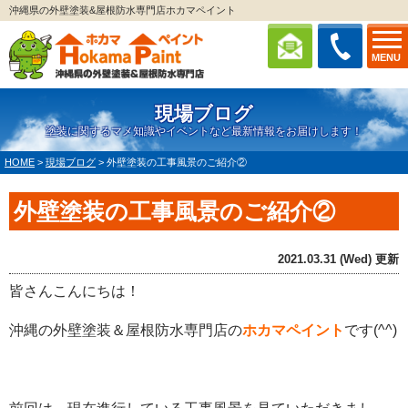
沖縄県の外壁塗装&屋根防水専門店ホカマペイント
MENU
現場ブログ
塗装に関するマメ知識やイベントなど最新情報をお届けします！
HOME
>
現場ブログ
>
外壁塗装の工事風景のご紹介②
外壁塗装の工事風景のご紹介②
2021.03.31 (Wed) 更新
皆さんこんにちは！
沖縄の外壁塗装＆屋根防水専門店の
ホカマペイント
です(^^)