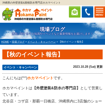
沖縄県の外壁塗装&屋根防水専門店ホカマペイント
MENU
現場ブログ
塗装に関するマメ知識やイベントなど最新情報をお届けします！
HOME
>
現場ブログ
>
イベント・キャンペーン
>
【秋のイベント報告】
【秋のイベント報告】
2023.10.28 (Sat) 更新
イベント・キャンペーン
こんにちは(^^)
ホカマペイント
です。
ホカマペイントは
【外壁塗装&防水の専門店】
として営業し
ています。
北谷店・コザ店・那覇一日橋店、沖縄県内に3店舗のショー