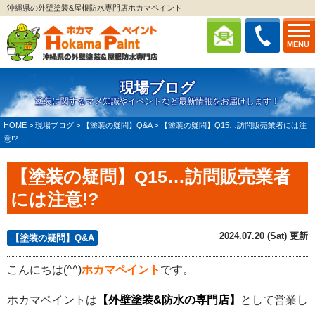
沖縄県の外壁塗装&屋根防水専門店ホカマペイント
MENU
現場ブログ
塗装に関するマメ知識やイベントなど最新情報をお届けします！
HOME
>
現場ブログ
>
【塗装の疑問】Q&A
>
【塗装の疑問】Q15…訪問販売業者には注
意!?
【塗装の疑問】Q15…訪問販売業者
には注意!?
2024.07.20 (Sat) 更新
【塗装の疑問】Q&A
こんにちは(^^)
ホカマペイント
です。
ホカマペイントは
【外壁塗装&防水の専門店】
として営業し