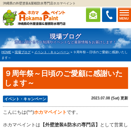
沖縄県の外壁塗装&屋根防水専門店ホカマペイント
MENU
現場ブログ
塗装に関するマメ知識やイベントなど最新情報をお届けします！
HOME
>
現場ブログ
>
イベント・キャンペーン
>
９周年祭～日頃のご愛顧に感謝いたし
ます～
９周年祭～日頃のご愛顧に感謝いた
します～
2023.07.08 (Sat) 更新
イベント・キャンペーン
こんにちは(^^)
ホカマペイント
です。
ホカマペイントは
【外壁塗装&防水の専門店】
として営業し